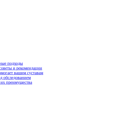
нные подходы
советы и рекомендации
омогает вашим суставам
ед обследованием
 их преимущества