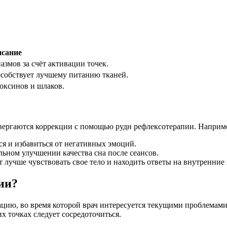
сание
змов за счёт активации точек.
собствует лучшему питанию тканей.
оксинов и шлаков.
вергаются коррекции с помощью рудн рефлексотерапии. Наприм
ся и избавиться от негативных эмоций.
ьном улучшении качества сна после сеансов.
 лучше чувствовать свое тело и находить ответы на внутренние
ии?
ию, во время которой врач интересуется текущими проблемами 
х точках следует сосредоточиться.