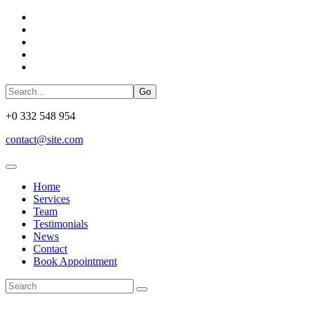
Go
+0 332 548 954
contact@site.com
Home
Services
Team
Testimonials
News
Contact
Book Appointment