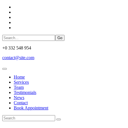
Go
+0 332 548 954
contact@site.com
Home
Services
Team
Testimonials
News
Contact
Book Appointment