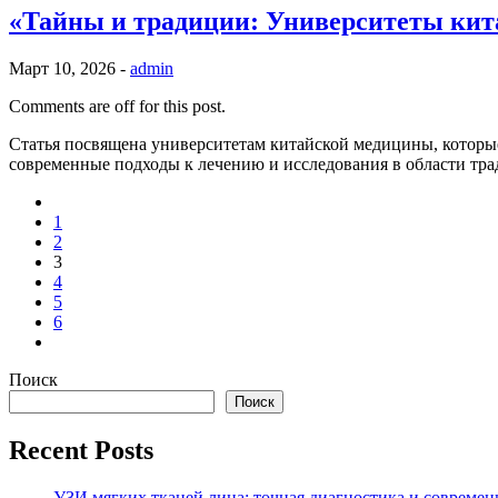
«Тайны и традиции: Университеты кит
Март 10, 2026 -
admin
Comments are off for this post.
Статья посвящена университетам китайской медицины, котор
современные подходы к лечению и исследования в области тр
1
2
3
4
5
6
Поиск
Поиск
Recent Posts
УЗИ мягких тканей лица: точная диагностика и совреме