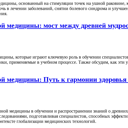
едицины, основанный на стимуляции точек на ушной раковине, 
мочь в лечении заболеваний, снятии болевого синдрома и улучше
ния.
й медицины: мост между древней мудро
ицины, которые играют ключевую роль в обучении специалисто
ики, применяемые в учебном процессе. Также обсудим, как эти
й медицины: Путь к гармонии здоровья 
нной медицины в обучении и распространении знаний о древних
едованиями, подготавливая специалистов, способных эффектив
онтексте глобализации медицинских технологий.