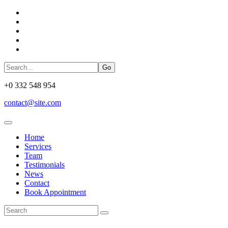
Go
+0 332 548 954
contact@site.com
Home
Services
Team
Testimonials
News
Contact
Book Appointment